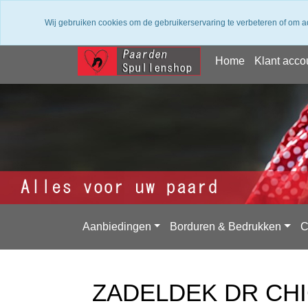
✔ Groot assortiment ✔ De beste merken ✔ Gratis
Wij gebruiken cookies om de gebruikerservaring te verbeteren of om a
Home
Klant acco
Aanbiedingen
Borduren & Bedrukken
C
ZADELDEK DR CH