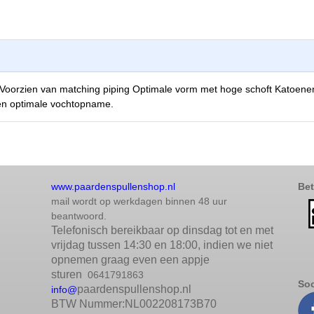
: Voorzien van matching piping Optimale vorm met hoge schoft Katoen
een optimale vochtopname.
www.paardenspullenshop.nl
Bet
mail wordt op werkdagen binnen 48 uur
beantwoord.
Telefonisch bereikbaar op dinsdag tot en met
vrijdag tussen 14:30 en 18:00, indien we niet
opnemen graag even een appje
sturen
0641791863
Soc
paardenspullenshop.nl
info@
BTW Nummer:NL002208173B70