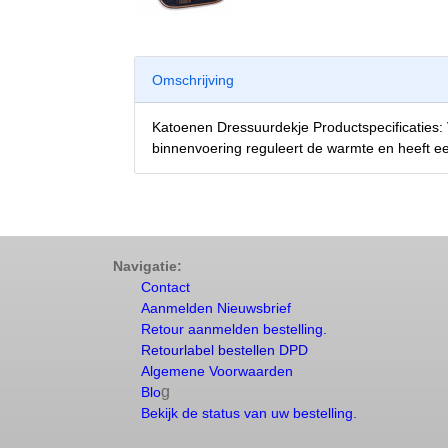
Omschrijving
Katoenen Dressuurdekje Productspecificaties
binnenvoering reguleert de warmte en heeft 
Navigatie:
Contact
Aanmelden Nieuwsbrief
Retour aanmelden bestelling.
Retourlabel bestellen DPD
Algemene Voorwaarden
g
Blo
Bekijk de status van uw bestelling.