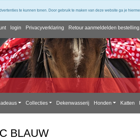
 verzending vanaf 50,- (NL) ✔ Achteraf Betalen ✔ 14 dagen bede
dvertenties te kunnen tonen. Door gebruik te maken van deze website ga je hierm
unt
login
Privacyverklaring
Retour aanmeldelden bestelling
adeaus
Collecties
Dekenwasserij
Honden
Katten
IC BLAUW