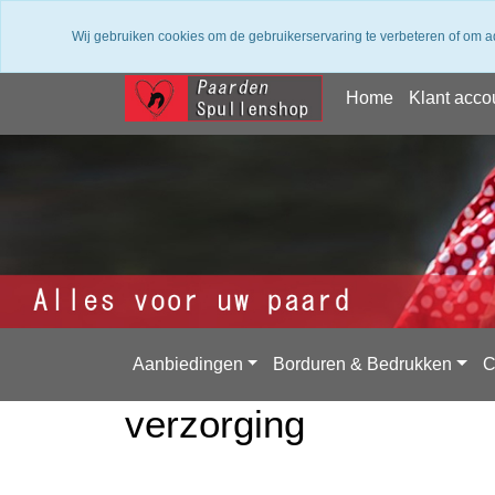
✔ Groot assortiment ✔ De beste merken ✔ Gratis
Wij gebruiken cookies om de gebruikerservaring te verbeteren of om a
Home
Klant acco
Aanbiedingen
Borduren & Bedrukken
C
verzorging