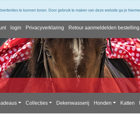
 verzending vanaf 50,- (NL) ✔ Achteraf Betalen ✔ 14 dagen bede
dvertenties te kunnen tonen. Door gebruik te maken van deze website ga je hierm
unt
login
Privacyverklaring
Retour aanmeldelden bestelling
adeaus
Collecties
Dekenwasserij
Honden
Katten