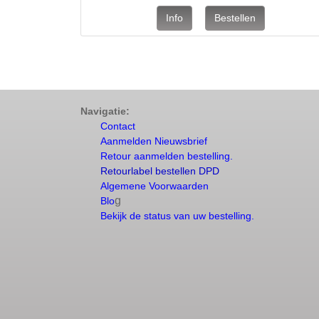
Navigatie:
Contact
Aanmelden Nieuwsbrief
Retour aanmelden bestelling.
Retourlabel bestellen DPD
Algemene Voorwaarden
g
Blo
Bekijk de status van uw bestelling.