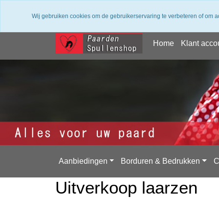
✔ Groot assortiment ✔ De beste merken ✔ Gratis
Wij gebruiken cookies om de gebruikerservaring te verbeteren of om a
Home
Klant acco
Aanbiedingen
Borduren & Bedrukken
C
Uitverkoop laarzen