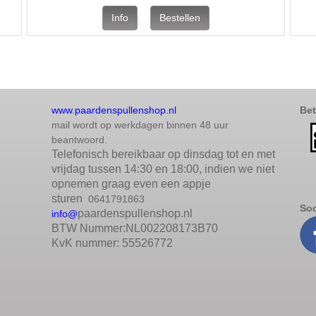
www.paardenspullenshop.nl
Bet
mail wordt op werkdagen binnen 48 uur
beantwoord.
Telefonisch bereikbaar op dinsdag tot en met
vrijdag tussen 14:30 en 18:00, indien we niet
opnemen graag even een appje
sturen
0641791863
Soc
paardenspullenshop.nl
info@
BTW Nummer:NL002208173B70
KvK nummer: 55526772