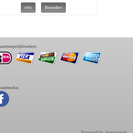
aalmogelijkheden:
ialmedia:
Powered by
Jeeigenweb