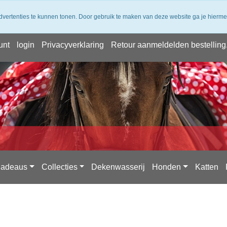
 verzending vanaf 50,- (NL) ✔ Achteraf Betalen ✔ 14 dagen bede
dvertenties te kunnen tonen. Door gebruik te maken van deze website ga je hierm
unt
login
Privacyverklaring
Retour aanmeldelden bestelling
adeaus
Collecties
Dekenwasserij
Honden
Katten