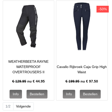
-50%
WEATHERBEETA RAYNE
WATERPROOF
Cavallo Rijbroek Caja Grip High
OVERTROUSERS II
Waist
€ 129.95
nu €
44.95
€ 199.95
nu €
97.50
1/2
Volgende