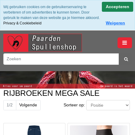
✔ Groot assortiment ✔ De beste merken ✔ Gratis verzending
Accepteren
Wij gebruiken cookies om de gebruikerservaring te
vanaf 50,- (NL) ✔ Achteraf Betalen ✔ 14 dagen bedenktijd
verbeteren of om advertenties te kunnen tonen. Door
gebruik te maken van deze website ga je hiermee akkoord.
Weigeren
Privacy & Cookiebeleid
winkelwagen
RIJBROEKEN MEGA SALE
Sorteer op:
1/2
Volgende