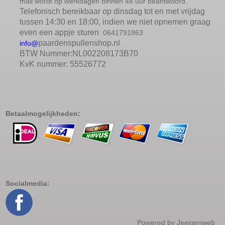
mail wordt op werkdagen binnen 48 uur beantwoord.
Telefonisch bereikbaar op dinsdag tot en met vrijdag
tussen 14:30 en 18:00, indien we niet opnemen graag
even een appje sturen
0641791863
paardenspullenshop.nl
info@
BTW Nummer:NL002208173B70
KvK nummer: 55526772
Betaalmogelijkheden:
Socialmedia:
Powered by
Jeeigenweb