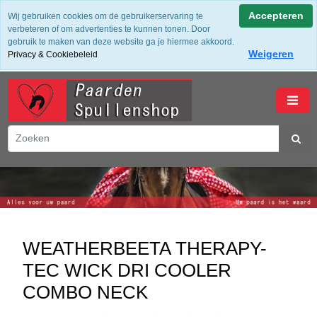
✔ Groot assortiment ✔ De beste merken ✔ Gratis verzending
Accepteren
Wij gebruiken cookies om de gebruikerservaring te
vanaf 50,- (NL) ✔ Achteraf Betalen ✔ 14 dagen bedenktijd
verbeteren of om advertenties te kunnen tonen. Door
gebruik te maken van deze website ga je hiermee akkoord.
Weigeren
Privacy & Cookiebeleid
winkelwagen
WEATHERBEETA THERAPY-
TEC WICK DRI COOLER
COMBO NECK