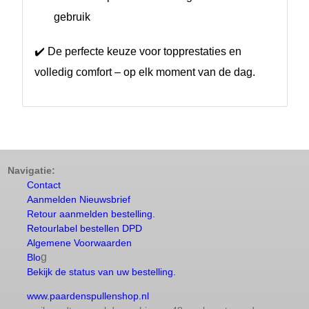
gebruik
✔️ De perfecte keuze voor topprestaties en
volledig comfort – op elk moment van de dag.
Navigatie:
Contact
Aanmelden Nieuwsbrief
Retour aanmelden bestelling.
Retourlabel bestellen DPD
Algemene Voorwaarden
g
Blo
Bekijk de status van uw bestelling.
www.paardenspullenshop.nl