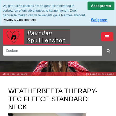
✔ Groot assortiment ✔ De beste merken ✔ Gratis verzending
Accepteren
Wij gebruiken cookies om de gebruikerservaring te
vanaf 50,- (NL) ✔ Achteraf Betalen ✔ 14 dagen bedenktijd
verbeteren of om advertenties te kunnen tonen. Door
gebruik te maken van deze website ga je hiermee akkoord.
Weigeren
Privacy & Cookiebeleid
winkelwagen
WEATHERBEETA THERAPY-
TEC FLEECE STANDARD
NECK