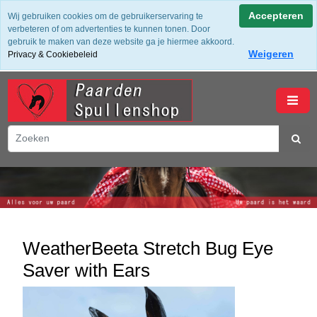
✔ Groot assortiment ✔ De beste merken ✔ Gratis verzending
Accepteren
Wij gebruiken cookies om de gebruikerservaring te
vanaf 50,- (NL) ✔ Achteraf Betalen ✔ 14 dagen bedenktijd
verbeteren of om advertenties te kunnen tonen. Door
gebruik te maken van deze website ga je hiermee akkoord.
Weigeren
Privacy & Cookiebeleid
winkelwagen
WeatherBeeta Stretch Bug Eye
Saver with Ears