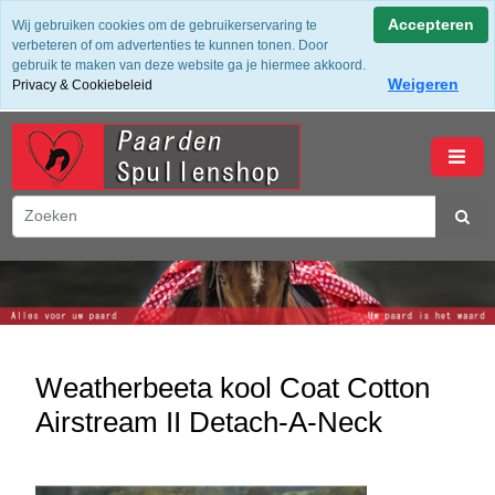
✔ Groot assortiment ✔ De beste merken ✔ Gratis verzending
Accepteren
Wij gebruiken cookies om de gebruikerservaring te
vanaf 50,- (NL) ✔ Achteraf Betalen ✔ 14 dagen bedenktijd
verbeteren of om advertenties te kunnen tonen. Door
gebruik te maken van deze website ga je hiermee akkoord.
Weigeren
Privacy & Cookiebeleid
winkelwagen
Weatherbeeta kool Coat Cotton
Airstream II Detach-A-Neck