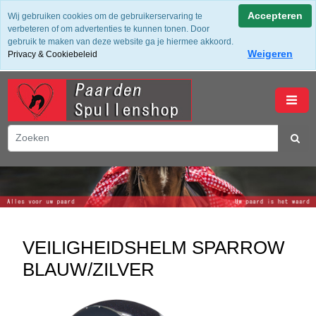
✔ Groot assortiment ✔ De beste merken ✔ Gratis verzending
Accepteren
Wij gebruiken cookies om de gebruikerservaring te
vanaf 50,- (NL) ✔ Achteraf Betalen ✔ 14 dagen bedenktijd
verbeteren of om advertenties te kunnen tonen. Door
gebruik te maken van deze website ga je hiermee akkoord.
Weigeren
Privacy & Cookiebeleid
winkelwagen
VEILIGHEIDSHELM SPARROW
BLAUW/ZILVER