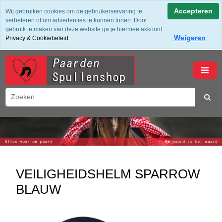
✔ Groot assortiment ✔ De beste merken ✔ Gratis verzending
Accepteren
Wij gebruiken cookies om de gebruikerservaring te
vanaf 50,- (NL) ✔ Achteraf Betalen ✔ 14 dagen bedenktijd
verbeteren of om advertenties te kunnen tonen. Door
gebruik te maken van deze website ga je hiermee akkoord.
Weigeren
Privacy & Cookiebeleid
winkelwagen
VEILIGHEIDSHELM SPARROW
BLAUW