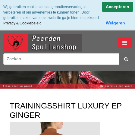
✔ Groot assortiment ✔ De beste merken ✔ Gratis verzending
Accepteren
Wij gebruiken cookies om de gebruikerservaring te
vanaf 50,- (NL) ✔ Achteraf Betalen ✔ 14 dagen bedenktijd
verbeteren of om advertenties te kunnen tonen. Door
gebruik te maken van deze website ga je hiermee akkoord.
Weigeren
Privacy & Cookiebeleid
winkelwagen
TRAININGSSHIRT LUXURY EP
GINGER