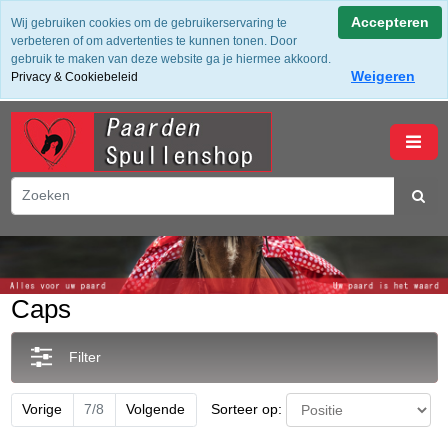
✔ Groot assortiment ✔ De beste merken ✔ Gratis verzending
Accepteren
Wij gebruiken cookies om de gebruikerservaring te
vanaf 50,- (NL) ✔ Achteraf Betalen ✔ 14 dagen bedenktijd
verbeteren of om advertenties te kunnen tonen. Door
gebruik te maken van deze website ga je hiermee akkoord.
Weigeren
Privacy & Cookiebeleid
winkelwagen
Caps
Filter
Sorteer op:
Vorige
7/8
Volgende