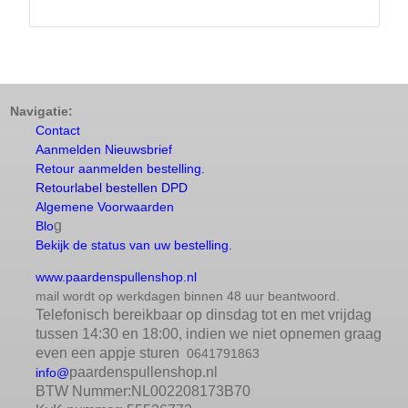
Navigatie:
Contact
Aanmelden Nieuwsbrief
Retour aanmelden bestelling.
Retourlabel bestellen DPD
Algemene Voorwaarden
g
Blo
Bekijk de status van uw bestelling.
www.paardenspullenshop.nl
mail wordt op werkdagen binnen 48 uur beantwoord.
Telefonisch bereikbaar op dinsdag tot en met vrijdag
tussen 14:30 en 18:00, indien we niet opnemen graag
even een appje sturen
0641791863
paardenspullenshop.nl
info@
BTW Nummer:NL002208173B70