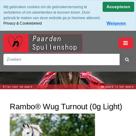
✔ Groot assortiment ✔ De beste merken ✔ Gratis verzending
Accepteren
Wij gebruiken cookies om de gebruikerservaring te
vanaf 50,- (NL) ✔ Achteraf Betalen ✔ 14 dagen bedenktijd
verbeteren of om advertenties te kunnen tonen. Door
gebruik te maken van deze website ga je hiermee akkoord.
Weigeren
Privacy & Cookiebeleid
winkelwagen
Rambo® Wug Turnout (0g Light)