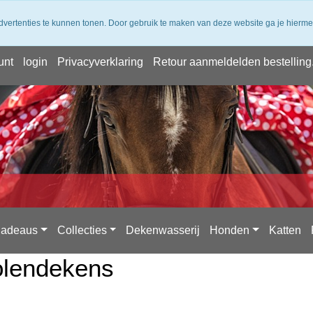
 verzending vanaf 50,- (NL) ✔ Achteraf Betalen ✔ 14 dagen bede
dvertenties te kunnen tonen. Door gebruik te maken van deze website ga je hierm
unt
login
Privacyverklaring
Retour aanmeldelden bestelling
adeaus
Collecties
Dekenwasserij
Honden
Katten
olendekens