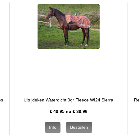
es
Uitrijdeken Waterdicht 0gr Fleece WI24 Sierra
Re
€ 49.95
nu €
39.96