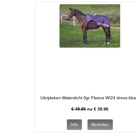
Uitrijdeken Waterdicht 0gr Fleece WI24 dress-blu
€ 49.95
nu €
39.96