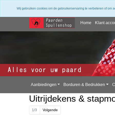
✔ Groot assortiment ✔ De beste merken ✔ Gratis
Wij gebruiken cookies om de gebruikerservaring te verbeteren of om a
Home
Klant acco
Aanbiedingen
Borduren & Bedrukken
C
Uitrijdekens & stapm
1/3
Volgende