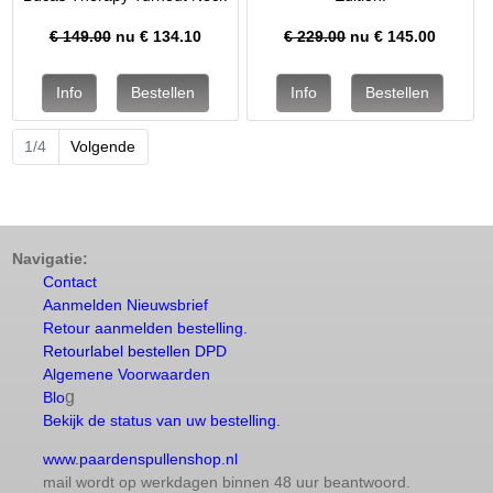
€ 149.00
nu €
134.10
€ 229.00
nu €
145.00
1/4
Volgende
Navigatie:
Contact
Aanmelden Nieuwsbrief
Retour aanmelden bestelling.
Retourlabel bestellen DPD
Algemene Voorwaarden
g
Blo
Bekijk de status van uw bestelling.
www.paardenspullenshop.nl
mail wordt op werkdagen binnen 48 uur beantwoord.