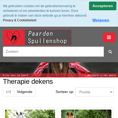
✔ Groot assortiment ✔ De beste merken ✔ Gratis verzending
Accepteren
Wij gebruiken cookies om de gebruikerservaring te
vanaf 50,- (NL) ✔ Achteraf Betalen ✔ 14 dagen bedenktijd
verbeteren of om advertenties te kunnen tonen. Door
gebruik te maken van deze website ga je hiermee akkoord.
Weigeren
Privacy & Cookiebeleid
winkelwagen
Therapie dekens
Sorteer op:
1/4
Volgende