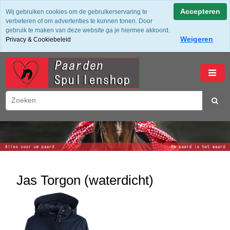
✔ Groot assortiment ✔ De beste merken ✔ Gratis verzending
Accepteren
Wij gebruiken cookies om de gebruikerservaring te
vanaf 50,- (NL) ✔ Achteraf Betalen ✔ 14 dagen bedenktijd
verbeteren of om advertenties te kunnen tonen. Door
gebruik te maken van deze website ga je hiermee akkoord.
Weigeren
Privacy & Cookiebeleid
winkelwagen
Jas Torgon (waterdicht)