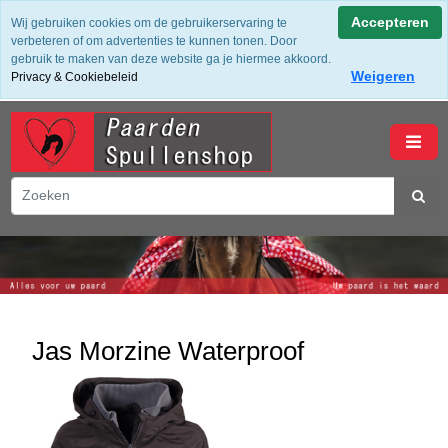
✔ Groot assortiment ✔ De beste merken ✔ Gratis verzending
Accepteren
Wij gebruiken cookies om de gebruikerservaring te
vanaf 50,- (NL) ✔ Achteraf Betalen ✔ 14 dagen bedenktijd
verbeteren of om advertenties te kunnen tonen. Door
gebruik te maken van deze website ga je hiermee akkoord.
Weigeren
Privacy & Cookiebeleid
winkelwagen
Jas Morzine Waterproof