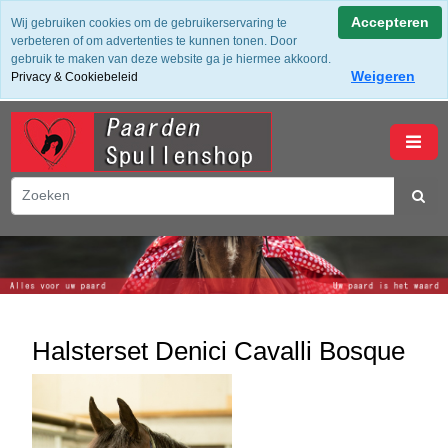
✔ Groot assortiment ✔ De beste merken ✔ Gratis verzending
Accepteren
Wij gebruiken cookies om de gebruikerservaring te
vanaf 50,- (NL) ✔ Achteraf Betalen ✔ 14 dagen bedenktijd
verbeteren of om advertenties te kunnen tonen. Door
gebruik te maken van deze website ga je hiermee akkoord.
Weigeren
Privacy & Cookiebeleid
winkelwagen
Halsterset Denici Cavalli Bosque