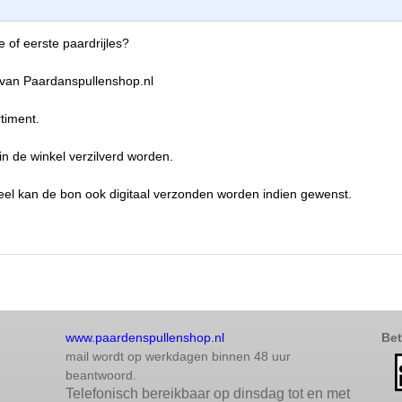
of eerste paardrijles?
van Paardanspullenshop.nl
timent.
in de winkel verzilverd worden.
eel kan de bon ook digitaal verzonden worden indien gewenst.
www.paardenspullenshop.nl
Bet
mail wordt op werkdagen binnen 48 uur
beantwoord.
Telefonisch bereikbaar op dinsdag tot en met