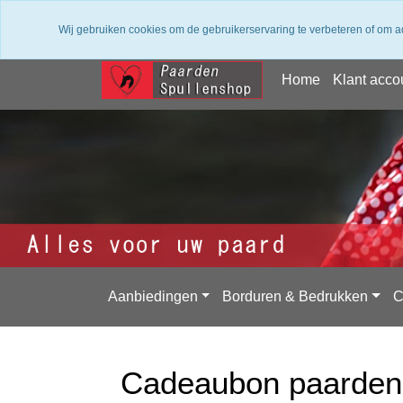
✔ Groot assortiment ✔ De beste merken ✔ Gratis
Wij gebruiken cookies om de gebruikerservaring te verbeteren of om a
Home
Klant acco
Aanbiedingen
Borduren & Bedrukken
C
Cadeaubon paardens