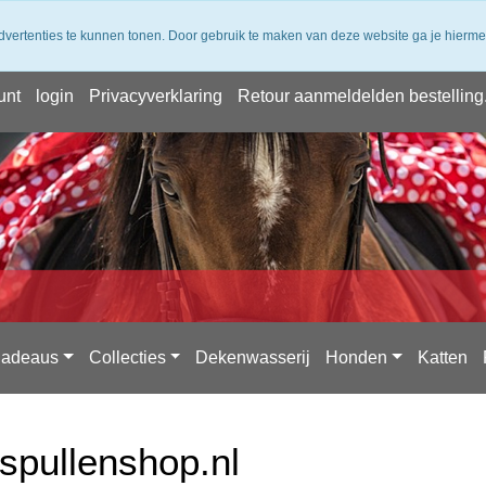
 verzending vanaf 50,- (NL) ✔ Achteraf Betalen ✔ 14 dagen bede
dvertenties te kunnen tonen. Door gebruik te maken van deze website ga je hierm
unt
login
Privacyverklaring
Retour aanmeldelden bestelling
adeaus
Collecties
Dekenwasserij
Honden
Katten
pullenshop.nl